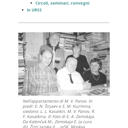
Circoli, seminari, convegni
In URSS
Nell’appartamento di M. V. Panov. In
piedi: E. N. Širjaev e S. M. Kuz’mina;
siedono: L. L. Kasatkin, M. V. Panov, R.
F. Kasatkina. © Foto di E. A. Zemskaja.
Da Kalenčuk M., Zemskaja E. (a cura
di), Žizn’ jazyka II…, JaSK, Moskva