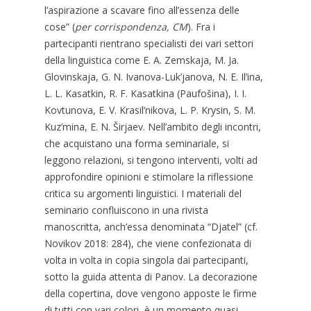
l’aspirazione a scavare fino all’essenza delle
cose” (
per corrispondenza, CM
). Fra i
partecipanti rientrano specialisti dei vari settori
della linguistica come E. A. Zemskaja, M. Ja.
Glovinskaja, G. N. Ivanova-Luk’janova, N. E. Il’ina,
L. L. Kasatkin, R. F. Kasatkina (Paufošina), I. I.
Kovtunova, E. V. Krasil’nikova, L. P. Krysin, S. M.
Kuz’mina, E. N. Širjaev. Nell’ambito degli incontri,
che acquistano una forma seminariale, si
leggono relazioni, si tengono interventi, volti ad
approfondire opinioni e stimolare la riflessione
critica su argomenti linguistici. I materiali del
seminario confluiscono in una rivista
manoscritta, anch’essa denominata “Djatel” (cf.
Novikov 2018: 284), che viene confezionata di
volta in volta in copia singola dai partecipanti,
sotto la guida attenta di Panov. La decorazione
della copertina, dove vengono apposte le firme
di tutti con vari colori, è un momento quasi