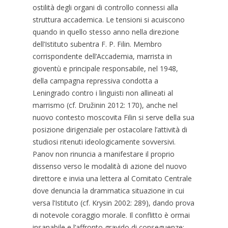
ostilità degli organi di controllo connessi alla
struttura accademica. Le tensioni si acuiscono
quando in quello stesso anno nella direzione
dell’Istituto subentra F. P. Filin. Membro
corrispondente dell’Accademia, marrista in
gioventù e principale responsabile, nel 1948,
della campagna repressiva condotta a
Leningrado contro i linguisti non allineati al
marrismo (cf. Družinin 2012: 170), anche nel
nuovo contesto moscovita Filin si serve della sua
posizione dirigenziale per ostacolare l’attività di
studiosi ritenuti ideologicamente sovversivi.
Panov non rinuncia a manifestare il proprio
dissenso verso le modalità di azione del nuovo
direttore e invia una lettera al Comitato Centrale
dove denuncia la drammatica situazione in cui
versa l’Istituto (cf. Krysin 2002: 289), dando prova
di notevole coraggio morale. Il conflitto è ormai
insanabile e l’affronto gravido di conseguenze: