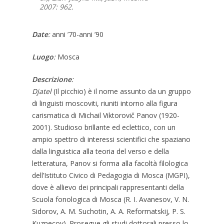
2007: 962.
Date
:
anni ’70-anni ’90
Luogo
:
Mosca
Descrizione
:
Djatel
(Il picchio) è il nome assunto da un gruppo
di linguisti moscoviti, riuniti intorno alla figura
carismatica di Michail Viktorovič Panov (1920-
2001). Studioso brillante ed eclettico, con un
ampio spettro di interessi scientifici che spaziano
dalla linguistica alla teoria del verso e della
letteratura, Panov si forma alla facoltà filologica
dell’Istituto Civico di Pedagogia di Mosca (MGPI),
dove è allievo dei principali rappresentanti della
Scuola fonologica di Mosca (R. I. Avanesov, V. N.
Sidorov, A. M. Suchotin, A. A. Reformatskij, P. S.
Kuznecov). Prosegue gli studi dottorali presso lo