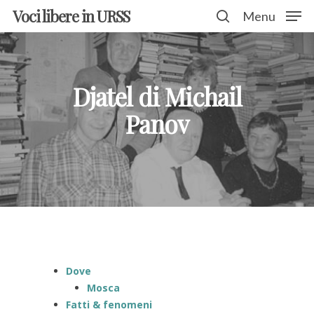
Voci libere in URSS
Menu
Hit enter to search or ESC to close
Djatel di Michail
Panov
Dove
Mosca
Fatti & fenomeni