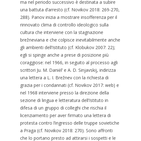
ma nel periodo successivo è destinata a subire
una battuta d’arresto (cf. Novikov 2018: 269-270,
288). Panov inizia a mostrare insofferenza per il
rinnovato clima di controllo ideologico sulla
cultura che interviene con la stagnazione
brežneviana e che colpisce inevitabilmente anche
gli ambienti dell’Istituto (cf. Klobukov 2007: 22);
egli si spinge anche a prese di posizione più
coraggiose: nel 1966, in seguito al processo agli
scrittori Ju. M. Daniėl’ e A. D. Sinjavskij, indirizza
una lettera a L. I. Brežnev con la richiesta di
grazia per i condannati (cf. Novikov 2017: web) e
nel 1968 interviene presso la direzione della
sezione di lingua e letteratura dell’Istituto in
difesa di un gruppo di colleghi che rischia il
licenziamento per aver firmato una lettera di
protesta contro l’ingresso delle truppe sovietiche
a Praga (cf. Novikov 2018: 270). Sono affronti
che lo portano presto ad attirarsi i sospetti e le