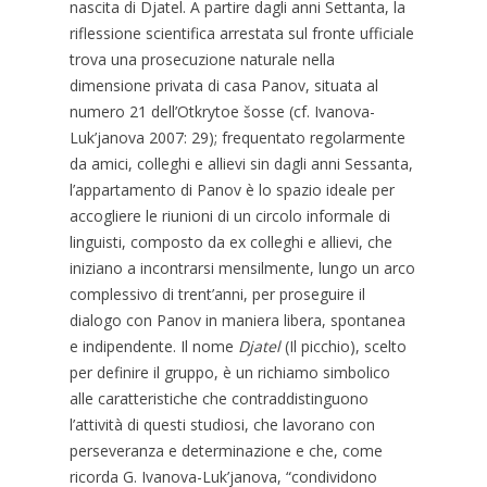
nascita di Djatel. A partire dagli anni Settanta, la
riflessione scientifica arrestata sul fronte ufficiale
trova una prosecuzione naturale nella
dimensione privata di casa Panov, situata al
numero 21 dell’Otkrytoe šosse (cf. Ivanova-
Luk’janova 2007: 29); frequentato regolarmente
da amici, colleghi e allievi sin dagli anni Sessanta,
l’appartamento di Panov è lo spazio ideale per
accogliere le riunioni di un circolo informale di
linguisti, composto da ex colleghi e allievi, che
iniziano a incontrarsi mensilmente, lungo un arco
complessivo di trent’anni, per proseguire il
dialogo con Panov in maniera libera, spontanea
e indipendente. Il nome
Djatel
(Il picchio), scelto
per definire il gruppo, è un richiamo simbolico
alle caratteristiche che contraddistinguono
l’attività di questi studiosi, che lavorano con
perseveranza e determinazione e che, come
ricorda G. Ivanova-Luk’janova, “condividono