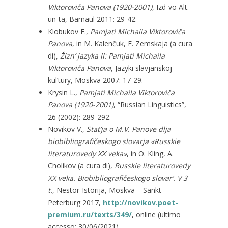
Viktoroviča Panova (1920-2001)
, Izd-vo Alt.
un-ta, Barnaul 2011: 29-42.
Klobukov E.,
Pamjati Michaila Viktoroviča
Panova
, in M. Kalenčuk, E. Zemskaja (a cura
di),
Žizn’ jazyka II: Pamjati Michaila
Viktoroviča Panova
, Jazyki slavjanskoj
kul’tury, Moskva 2007: 17-29.
Krysin L.,
Pamjati Michaila Viktoroviča
Panova (1920-2001)
, “Russian Linguistics”,
26 (2002): 289-292.
Novikov V.,
Stat’ja o M.V. Panove dlja
biobibliografičeskogo slovarja «Russkie
literaturovedy XX veka»
, in O. Kling, A.
Cholikov (a cura di),
Russkie literaturovedy
XX veka. Biobibliografičeskogo slovar’. V 3
t.
, Nestor-Istorija, Moskva – Sankt-
Peterburg 2017,
http://novikov.poet-
premium.ru/texts/349/
, online (ultimo
accesso: 30/06/2021).