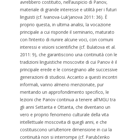
avrebbero costituito, nell’auspicio di Panov,
materiale di grande interesse e utilità per i futuri
linguisti (cf. Ivanova-Luk’janova 2011: 36). È
proprio questa, in ultima analisi, la vocazione
principale a cui risponde il seminario, maturato
con l’intento di riunire alcune voci, con comuni
interessi e visioni scientifiche (cf. Bulatova et al.
2011: 9), che garantiscono una continuità con le
tradizioni linguistiche moscovite di cui Panov è il
principale erede e le consegnano alle successive
generazioni di studiosi. Accanto a questi incontri
informali, vanno almeno menzionate, pur
meritando un approfondimento specifico, le
lezioni che Panov continua a tenere all’MGU tra
gli anni Settanta e Ottanta, che diventano un
vero e proprio fenomeno culturale della vita
intellettuale moscovita di quegli anni, e che
costituiscono un’ulteriore dimensione in cui la
continuità non si interrompe (cf. Parubčenko