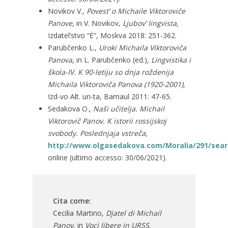
Novikov V.,
Povest’ o Michaile Viktoroviče
Panove
, in V. Novikov,
Ljubov’ lingvista
,
Izdatel’stvo “Ė”, Moskva 2018: 251-362.
Parubčenko L.,
Uroki Michaila Viktoroviča
Panova
, in L. Parubčenko (ed.),
Lingvistika i
škola-IV. K 90-letiju so dnja roždenija
Michaila Viktoroviča Panova (1920-2001),
Izd-vo Alt. un-ta, Barnaul 2011: 47-65.
Sedakova O.,
Naši učitelja. Michail
Viktorovič Panov. K istorii rossijskoj
svobody. Poslednjaja vstreča
,
http://www.olgasedakova.com/Moralia/291/sear
online (ultimo accesso: 30/06/2021).
Cita come:
Cecilia Martino,
Djatel di Michail
Panov
, in
Voci libere in URSS.