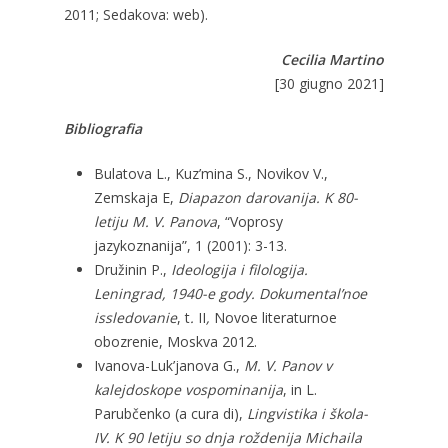
2011; Sedakova: web).
Cecilia Martino
[30 giugno 2021]
Bibliografia
Bulatova L., Kuz’mina S., Novikov V.,
Zemskaja E,
Diapazon darovanija. K 80-
letiju M. V. Panova
, “Voprosy
jazykoznanija”, 1 (2001): 3-13.
Družinin P.,
Ideologija i filologija.
Leningrad, 1940-e gody. Dokumental’noe
issledovanie
, t
.
II
,
Novoe literaturnoe
obozrenie, Moskva 2012.
Ivanova-Luk’janova G.,
M. V. Panov v
kalejdoskope vospominanija
, in L.
Parubčenko (a cura di),
Lingvistika i škola-
IV. K 90 letiju so dnja roždenija Michaila