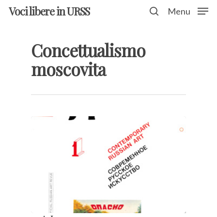
Voci libere in URSS
Menu
Concettualismo
Hit enter to search or ESC to close
moscovita