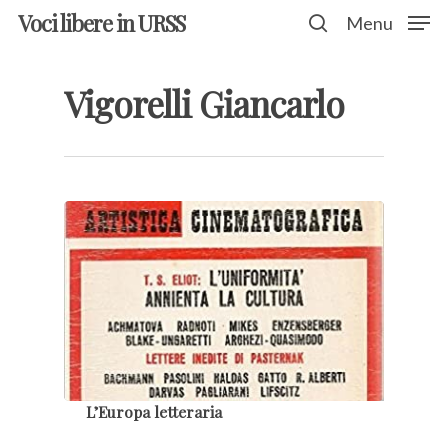
Voci libere in URSS
Menu
Vigorelli Giancarlo
Hit enter to search or ESC to close
L’Europa letteraria