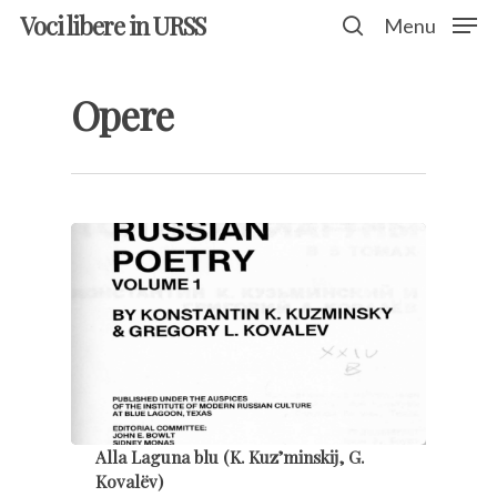
Voci libere in URSS
Menu
Opere
Hit enter to search or ESC to close
Alla Laguna blu (K. Kuz’minskij, G.
Kovalëv)