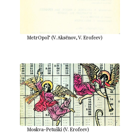
MetrOpol’ (V. Aksënov, V. Erofeev)
Moskva-Petuški (V. Erofeev)