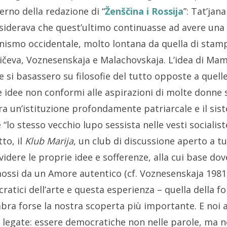
erno della redazione di “
Ženščina i Rossija
”: Tat’ja
siderava che quest’ultimo continuasse ad avere una l
inismo occidentale, molto lontana da quella di stam
ričeva, Voznesenskaja e Malachovskaja. L’idea di M
e si basassero su filosofie del tutto opposte a quell
 idee non conformi alle aspirazioni di molte donne s
 un’istituzione profondamente patriarcale e il sist
lo stesso vecchio lupo sessista nelle vesti socialiste
to, il
Klub Marija
, un club di discussione aperto a t
ividere le proprie idee e sofferenze, alla cui base do
mossi da un Amore autentico (cf. Voznesenskaja 1981:
cratici dell’arte e questa esperienza – quella della 
bra forse la nostra scoperta più importante. E noi 
e legate: essere democratiche non nelle parole, ma nei