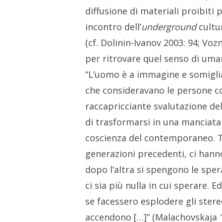
diffusione di materiali proibiti
incontro dell’
underground
cultu
(cf. Dolinin-Ivanov 2003: 94; Vozn
per ritrovare quel senso di uman
“L’uomo è a immagine e somiglia
che consideravano le persone co
raccapricciante svalutazione de
di trasformarsi in una manciata 
coscienza del contemporaneo. Tu
generazioni precedenti, ci hanno
dopo l’altra si spengono le sper
ci sia più nulla in cui sperare.
se facessero esplodere gli stere
accendono […]” (Malachovskaja 1