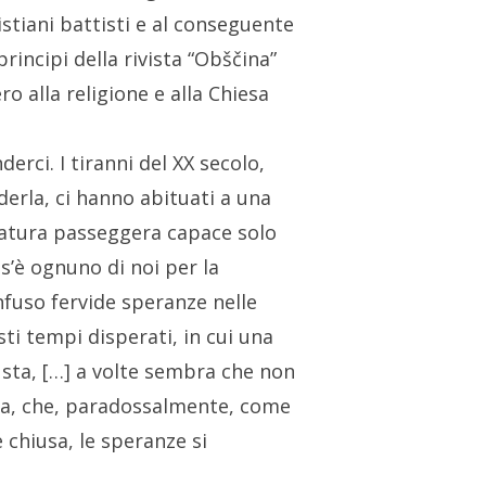
istiani battisti e al conseguente
principi della rivista “Obščina”
ero alla religione e alla Chiesa
rci. I tiranni del XX secolo,
erla, ci hanno abituati a una
reatura passeggera capace solo
os’è ognuno di noi per la
nfuso fervide speranze nelle
sti tempi disperati,
in cui una
usta, […] a volte sembra che non
anza, che, paradossalmente, come
 chiusa, le speranze si