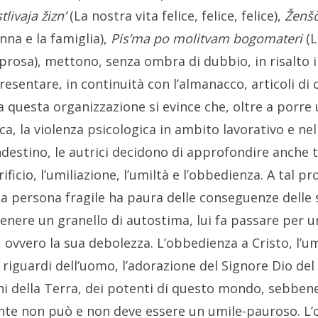
tlivaja žizn’
(La nostra vita felice, felice, felice),
Ženšč
nna e la famiglia)
,
Pis’ma po molitvam bogomateri
(L
 prosa), mettono, senza ombra di dubbio, in risalto 
resentare, in continuità con l’almanacco, articoli di
 questa organizzazione si evince che, oltre a porre 
tica, la violenza psicologica in ambito lavorativo e ne
andestino, le autrici decidono di approfondire anche
acrificio, l’umiliazione, l’umiltà e l’obbedienza. A tal 
 La persona fragile ha paura delle conseguenze delle s
nere un granello di autostima, lui fa passare per umil
 ovvero la sua debolezza. L’obbedienza a Cristo, l’um
 riguardi dell’uomo, l’adorazione del Signore Dio de
i della Terra, dei potenti di questo mondo, sebbene 
dente non può e non deve essere un umile-pauroso. L