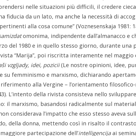
ndersi nelle situazioni più difficili, il credere ciec
na fiducia da un lato, ma anche la necessità di accogl
pertinenti alla cosa comune” (Voznesenskaja 1981: 18
samizdat
omonima, indipendente dall’almanacco e che
rzo del 1980 e in quello stesso giorno, durante una p
ista “Marija”, poi riscritta interamente nel maggio 
ši vzgljady, idei, pozicii
(Le nostre opinioni, idee, pun
e su femminismo e marxismo, dichiarando apertamen
riferimento alla Vergine – l’orientamento filosofico-
). L’intento della rivista consisteva nello sviluppar
: il marxismo, basandosi radicalmente sul materia
non considerava l’impatto che esso stesso aveva sull
, della donna, mettendo così in risalto il contrasto 
e maggiore partecipazione dell’
intelligencija
ai seminar