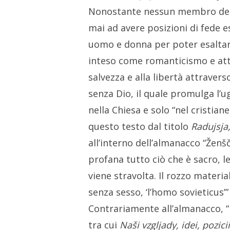
Nonostante nessun membro del m
mai ad avere posizioni di fede e
uomo e donna per poter esaltare 
inteso come romanticismo e att
salvezza e alla libertà attraver
senza Dio, il quale promulga l’u
nella Chiesa e solo “nel cristian
questo testo dal titolo
Radujsja,
all’interno dell’almanacco “Ženš
profana tutto ciò che è sacro, l
viene stravolta. Il rozzo materi
senza sesso, ‘l’homo sovieticus’”
Contrariamente all’almanacco, “M
tra cui
Naši vzgljady, idei, pozici