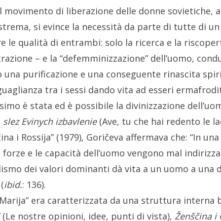
ovimento di liberazione delle donne sovietiche, ad
strema, si evince la necessità da parte di tutte di un
le qualità di entrambi: solo la ricerca e la riscope
razione – e la “defemminizzazione” dell’uomo, condu
so una purificazione e una conseguente rinascita spiri
guaglianza tra i sessi dando vita ad esseri ermafrod
esimo è stata ed è possibile la divinizzazione dell’uo
 slez Evinych izbavlenie
(Ave, tu che hai redento le la
čina i Rossija” (1979), Goričeva affermava che:
“I
n una 
e forze e le capacità dell’uomo vengono mal indirizz
alismo dei valori dominanti dà vita a un uomo a una 
 (
ibid.
: 136).
arija” era caratterizzata da una struttura interna be
i
(
Le nostre opinioni, idee, punti di vista
),
Ženščina i 