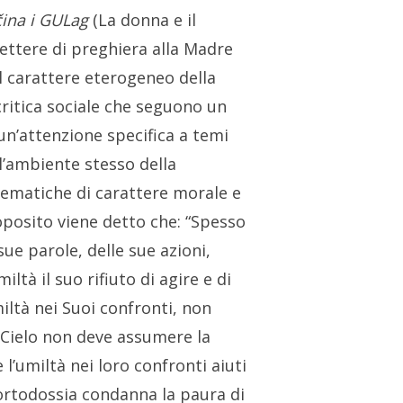
ina i GULag
(La donna e il
ettere di preghiera alla Madre
il carattere eterogeneo della
 critica sociale che seguono un
un’attenzione specifica a temi
ll’ambiente stesso della
 tematiche di carattere morale e
proposito viene detto che:
“Spesso
ue parole, delle sue azioni,
tà il suo rifiuto di agire e di
iltà nei Suoi confronti, non
l Cielo non deve assumere la
l’umiltà nei loro confronti aiuti
’ortodossia condanna la paura di