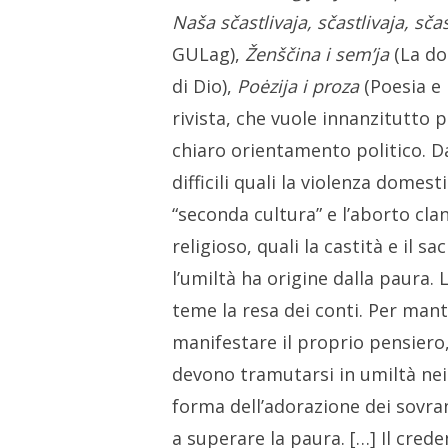
Naša sčastlivaja, sčastlivaja, sčas
GULag)
,
Ženščina i sem’ja
(La do
di Dio),
Poėzija i proza
(Poesia e
rivista, che vuole innanzitutto p
chiaro orientamento politico. Da
difficili quali la violenza domes
“seconda cultura” e l’aborto cl
religioso, quali la castità e il s
l’umiltà ha origine dalla paura.
teme la resa dei conti. Per mante
manifestare il proprio pensiero,
devono tramutarsi in umiltà nei
forma dell’adorazione dei sovran
a superare la paura. […] Il cre