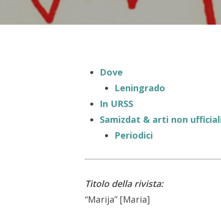
Dove
Leningrado
In URSS
Samizdat & arti non ufficial
Periodici
Titolo della rivista:
Hit enter to search or ESC to close
“Marija” [Maria]