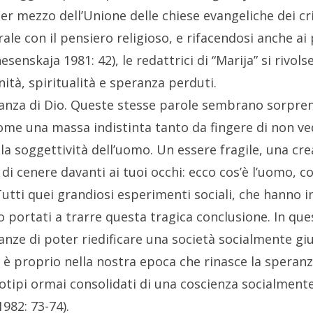
 per mezzo dell’Unione delle chiese evangeliche dei cr
rale con il pensiero religioso, e rifacendosi anche ai 
esenskaja 1981: 42), le redattrici di “Marija” si rivols
ità, spiritualità e speranza perduti.
nza di Dio. Queste stesse parole sembrano sorprende
me una massa indistinta tanto da fingere di non ved
lla soggettività dell’uomo. Un essere fragile, una c
di cenere davanti ai tuoi occhi: ecco cos’è l’uomo, c
tti quei grandiosi esperimenti sociali, che hanno i
 portati a trarre questa tragica conclusione.
In que
anze di poter riedificare una società socialmente gi
 Ed è proprio nella nostra epoca che rinasce la sper
otipi ormai consolidati di una coscienza socialmente
982: 73-74).