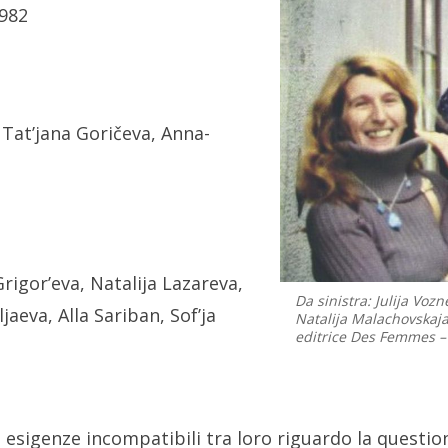
1982
 Tat’jana Goričeva, Anna-
Grigor’eva, Natalija Lazareva,
Da sinistra: Julija Voz
aeva, Alla Sariban, Sof’ja
Natalija Malachovskaja.
editrice Des Femmes –
d esigenze incompatibili tra loro riguardo la questi