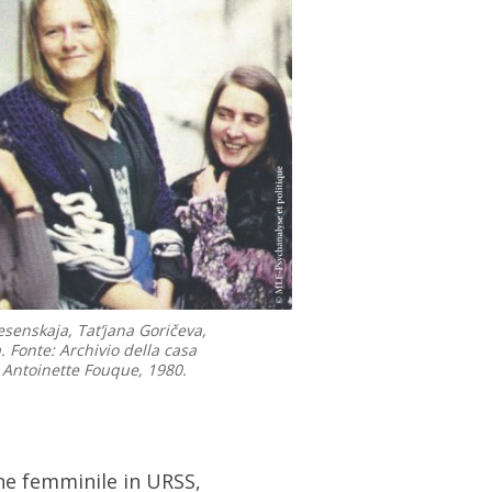
nesenskaja, Tat’jana Goričeva,
 Fonte: Archivio della casa
 Antoinette Fouque, 1980.
one femminile in URSS,