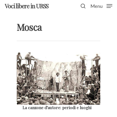
Voci libere in URSS
Menu
Mosca
Hit enter to search or ESC to close
La canzone d’autore: periodi e luoghi