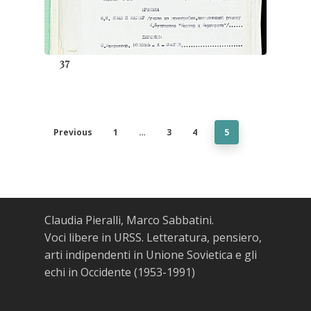
37
Previous
1
…
3
4
5
Claudia Pieralli, Marco Sabbatini.
Voci libere in URSS. Letteratura, pensiero,
arti indipendenti in Unione Sovietica e gli
echi in Occidente (1953-1991)