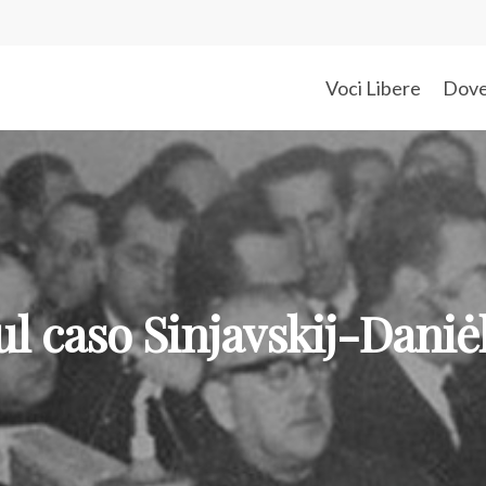
Voci Libere
Dov
ul caso Sinjavskij-Daniėl