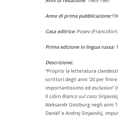
Anni di redazione:
1965-1967
Anno di prima pubblicazione:
19
Casa editrice:
Posev (Francoforte
Prima edizione in lingua russa:
Descrizione:
“Proprio la letteratura clandesti
scrittori degli anni ’20 per finir
importantissimo ed esclusivo” (
Il
Libro Bianco sul caso Sinjavskij
Aleksandr Ginzburg negli anni 19
Daniėl’ e Andrej Sinjavskij, impu