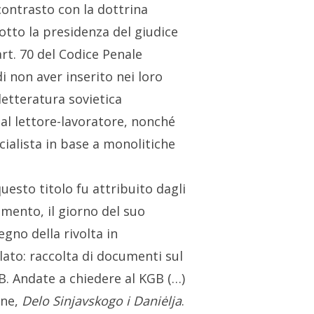
contrasto con la dottrina
otto la presidenza del giudice
art. 70 del Codice Penale
i non aver inserito nei loro
letteratura sovietica
 al lettore-lavoratore, nonché
cialista in base a monolitiche
 questo titolo fu attribuito dagli
amento, il giorno del suo
gno della rivolta in
ato: raccolta di documenti sul
GB. Andate a chiedere al KGB (…)
ine,
Delo Sinjavskogo i Daniėlja
.