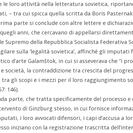
e le loro attività nella letteratura sovietica, riporta
i, – tra cui spicca quella scritta da Boris Pasternak
 prima parte si conclude con altre lettere e dichiaraz
di quegli anni, che cercavano di appellarsi direttament
le Supremo della Repubblica Socialista Federativa So
gilare sulla ‘legalità sovietica’, affinché gli imputati
itico d’arte Galamštok, in cui si asseverava che “i pro
uo e società, la contraddizione tra crescita del prog
 tra gli scopi e i mezzi per il loro raggiungimento s
: 146).
onda parte, che tratta specificamente del processo e d
rvento di Ginzburg stesso, in cui fornisce informazi
mputati, i loro avvocati difensori, i capi d’accusa a lo
so iniziano con la registrazione trascritta dell’interr