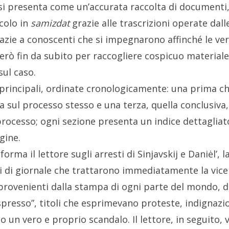
si presenta come un’accurata raccolta di documenti,
colo in
samizdat
grazie alle trascrizioni operate dall
azie a conoscenti che si impegnarono affinché le ver
erò fin da subito per raccogliere cospicuo materia
ul caso.
 principali, ordinate cronologicamente: una prima ch
a sul processo stesso e una terza, quella conclusiva
l processo; ogni sezione presenta un indice dettaglia
gine.
rma il lettore sugli arresti di Sinjavskij e Daniėl’
coli di giornale che trattarono immediatamente la vic
e, provenienti dalla stampa di ogni parte del mondo, 
spresso”, titoli che esprimevano proteste, indignazi
to un vero e proprio scandalo. Il lettore, in seguit