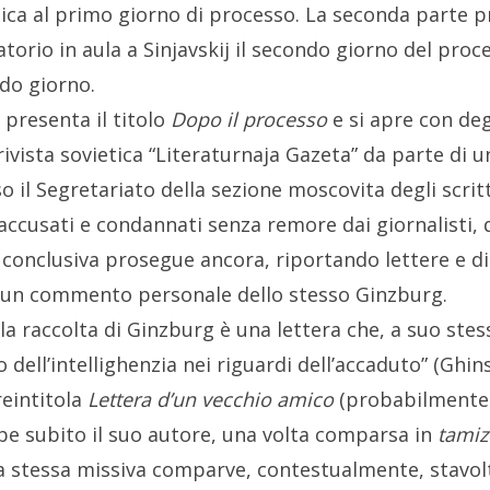
tica al primo giorno di processo. La seconda parte p
gatorio in aula a Sinjavskij il secondo giorno del pr
ndo giorno.
 presenta il titolo
Dopo il processo
e si apre con degl
rivista sovietica “Literaturnaja Gazeta” da parte di u
o il Segretariato della sezione moscovita degli scritto
usati e condannati senza remore dai giornalisti, qu
conclusiva prosegue ancora, riportando lettere e dic
a un commento personale dello stesso Ginzburg.
a raccolta di Ginzburg è una lettera che, a suo ste
 dell’intellighenzia nei riguardi dell’accaduto” (Ghin
reintitola
Lettera d’un vecchio amico
(probabilmente 
e subito il suo autore, una volta comparsa in
tamiz
 stessa missiva comparve, contestualmente, stavolta