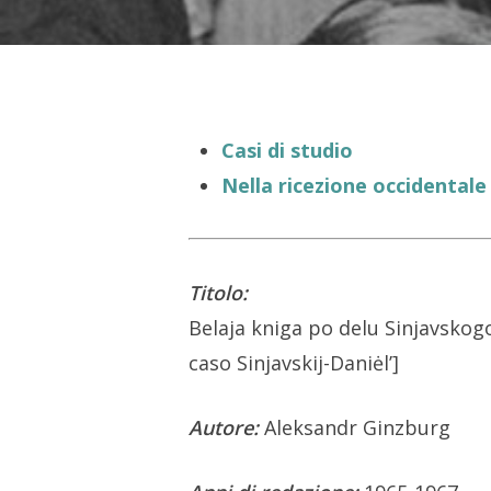
Casi di studio
Nella ricezione occidentale
Titolo:
Belaja kniga po delu Sinjavskogo
caso Sinjavskij-Daniėl’]
Hit enter to search or ESC to close
Autore:
Aleksandr Ginzburg