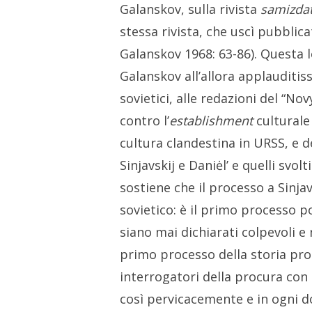
Galanskov, sulla rivista
samizda
stessa rivista, che uscì pubblica
Galanskov 1968: 63-86). Questa l
Galanskov all’allora applauditiss
sovietici, alle redazioni del “No
contro l’
establishment
culturale
cultura clandestina in URSS, e de
Sinjavskij e Daniėl’ e quelli svolt
sostiene che il processo a Sinjav
sovietico: è il primo processo pol
siano mai dichiarati colpevoli e 
primo processo della storia proce
interrogatori della procura con
così pervicacemente e in ogni dov