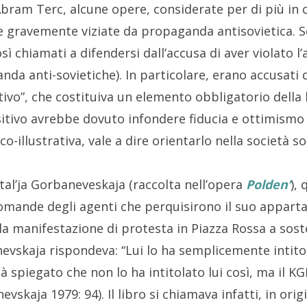
bram Terc, alcune opere, considerate per di più in 
 e gravemente viziate da propaganda antisovietica. S
sì chiamati a difendersi dall’accusa di aver violato l’
nda anti-sovietiche). In particolare, erano accusati d
itivo”, che costituiva un elemento obbligatorio della 
ositivo avrebbe dovuto infondere fiducia e ottimismo
-illustrativa, vale a dire orientarlo nella società so
tal’ja Gorbaneveskaja (raccolta nell’opera
Polden’
),
 domande degli agenti che perquisirono il suo appart
la manifestazione di protesta in Piazza Rossa a soste
evskaja rispondeva: “Lui lo ha semplicemente intitol
ià spiegato che non lo ha intitolato lui così, ma il K
vskaja 1979: 94). Il libro si chiamava infatti, in orig