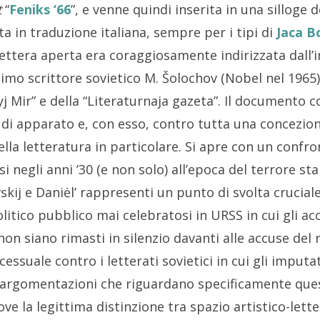
t
“
Feniks ‘66
”, e venne quindi inserita in una silloge 
ta in traduzione italiana, sempre per i tipi di
Jaca B
ettera aperta era coraggiosamente indirizzata dall’i
imo scrittore sovietico M. Šolochov (Nobel nel 1965),
vyj Mir” e della “Literaturnaja gazeta”. Il documento 
 di apparato e, con esso, contro tutta una concezion
lla letteratura in particolare. Si apre con un confron
isi negli anni ’30 (e non solo) all’epoca del terrore st
skij e Daniėl’ rappresenti un punto di svolta cruciale
itico pubblico mai celebratosi in URSS in cui gli accus
non siano rimasti in silenzio davanti alle accuse del r
ssuale contro i letterati sovietici in cui gli imputat
 argomentazioni che riguardano specificamente quest
e la legittima distinzione tra spazio artistico-letter